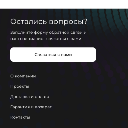
50
Остались вопросы?
Дополнительные параметры
Высота подвеса, мм
Заполните форму обратной связи и
наш специалист свяжется с вами
2000
Источник света
Связаться с нами
Встроенный LED Samsung
Примечание
Источник питания внутри
О компании
Материал корпуса
Проекты
Алюминий
Доставка и оплата
Материал рассеивателя
Гарантия и возврат
Поликарбонат
Контакты
Пылевлагозащита, ip
IP20