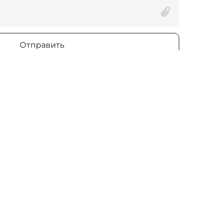
Отправить
г
Вконтакте
Pinterest
ые светильники
Houzz
ые светильники
info@lightfabric.ru
еский свет и потолки
8 (800) 302-95-06
тивные светильники