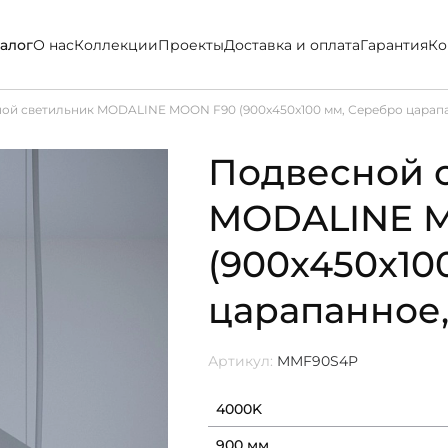
алог
О нас
Коллекции
Проекты
Доставка и оплата
Гарантия
Ко
ой светильник MODALINE MOON F90 (900x450x100 мм, Серебро царапа
Подвесной 
MODALINE 
(900x450x10
царапанное,
Артикул:
MMF90S4P
4000K
900 мм