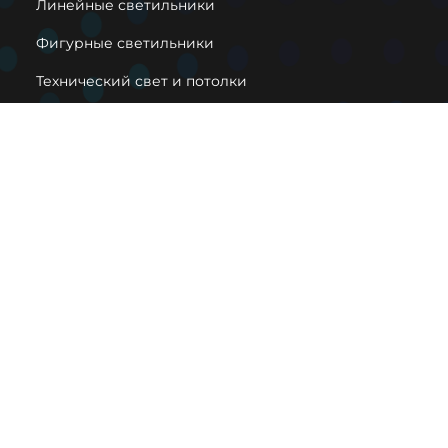
Линейные светильники
Фигурные светильники
Технический свет и потолки
Декоративные светильники
Вконтакте
Pinterest
Houzz
info@lightfabric.ru
8 (800) 302-95-06
2026 © Фабрика светильников "Модный свет".
Информация о товарах на сайте носит справочный
характер и не является публичной офертой. Уточняйте всю
информацию у менеджеров.