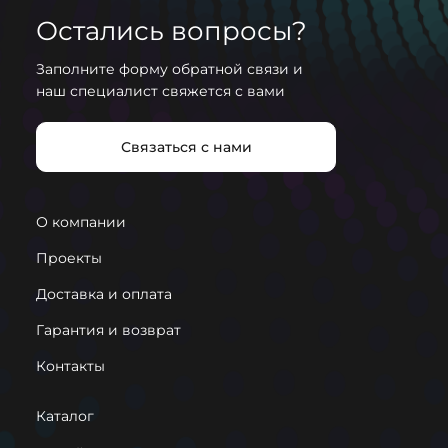
Алюминий / Фетр
навстречу клиентам, поэтому индивидуально
Остались вопросы?
Материал рассеивателя
рассмотрим ваше обращение и в случае такой
Заполните форму обратной связи и
необходимости, если позиция стандартная, мы
Поликарбонат
наш специалист свяжется с вами
будем готовы обсудить условия ее замены на
Пылевлагозащита, ip
другую.
IP40
Связаться с нами
Возможность диммирования
Доп. опция
О компании
Пульт ДУ
Доп. опция
Проекты
Наличие поворотного механизма
Доставка и оплата
Нет
Гарантия и возврат
Гарантия
Контакты
36 месяцев
Способ монтажа
Каталог
Подвесной